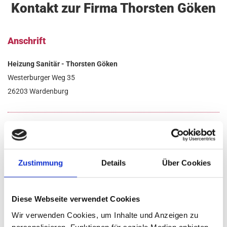
Kontakt zur Firma Thorsten Göken
Anschrift
Hei­zung Sa­ni­tär - Thors­ten Göken
Wes­ter­bur­ger Weg 35
26203 War­den­burg
04407 2785

04407 918999

thors­ten.​goeken@​ewetel.​net

Zustimmung
Details
Über Cookies
Öffnungszeiten
Diese Webseite verwendet Cookies
Montag - Freitag
07:30 - 18:00
Wir verwenden Cookies, um Inhalte und Anzeigen zu
Samstag - Sonntag
Geschlossen
personalisieren, Funktionen für soziale Medien anbieten