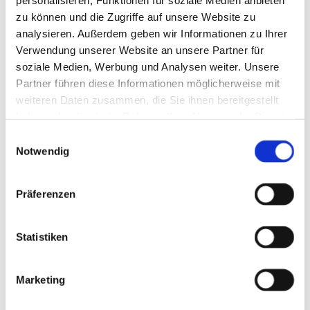
Wir freuen uns auf eine
Bewertung von Ihnen - bei Google
.
zu können und die Zugriffe auf unsere Website zu
analysieren. Außerdem geben wir Informationen zu Ihrer
Verwendung unserer Website an unsere Partner für
soziale Medien, Werbung und Analysen weiter. Unsere
Schreiben Sie uns
Partner führen diese Informationen möglicherweise mit
weiteren Daten zusammen, die Sie ihnen bereitgestellt
haben oder die sie im Rahmen Ihrer Nutzung der Dienste
gesammelt haben.
Einwilligungsauswahl
Notwendig
Präferenzen
Statistiken
Marketing